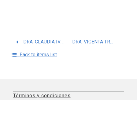
DRA. CLAUDIA IVETTE JUAREZ MOLINA
DRA. VICENTA TRUJILLO ALONSO
Back to items list
Términos y condiciones
Aviso de privacidad