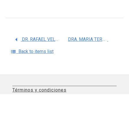
DR. RAFAEL VELAZQUEZ CRUZ
DRA. MARIA TERESA VILLARREAL MOLINA
Back to items list
Términos y condiciones
Aviso de privacidad