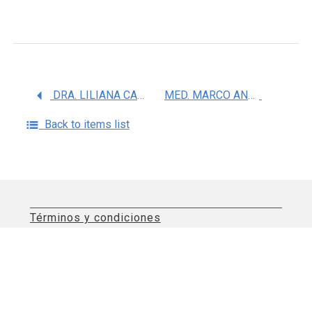
DRA. LILIANA CARMONA APARICIO
MED. MARCO ANTONIO YAMAZAKI NAKASHIMADA
Back to items list
Términos y condiciones
Aviso de privacidad