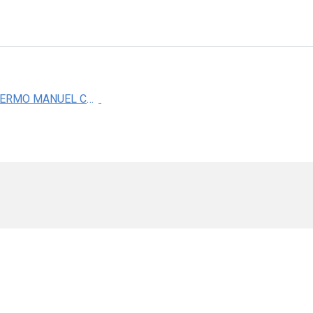
DR. GUILLERMO MANUEL CEBALLOS REYES