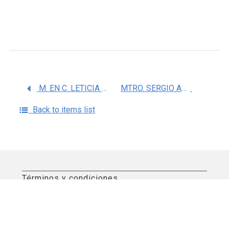
M. EN C. LETICIA DOLORES FERREYRA REYES
MTRO. SERGIO ANTONIO BAUTISTA ARREDONDO
Back to items list
Términos y condiciones
Aviso de privacidad