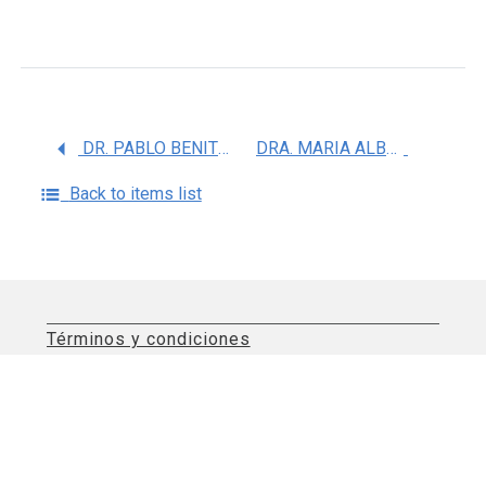
DR. PABLO BENITO BAUTISTA GARCIA
DRA. MARIA ALBA LOROÃ‘O PINO
Back to items list
Términos y condiciones
Aviso de privacidad