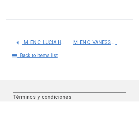
M. EN C. LUCIA HERNANDEZ BARRERA
M. EN C. VANESSA VIANEY DE LA CRUZ GONGORA
Back to items list
Términos y condiciones
Aviso de privacidad