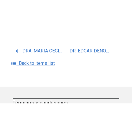
DRA. MARIA CECILIA GONZALEZ ROBLEDO
DR. EDGAR DENOVA GUTIERREZ
Back to items list
Términos y condiciones
Aviso de privacidad