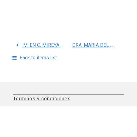
M. EN C. MIREYA ALEJANDRA CHAVEZ OLIVEROS
DRA. MARIA DEL CARMEN RUBIO OSORNIO
Back to items list
Términos y condiciones
Aviso de privacidad