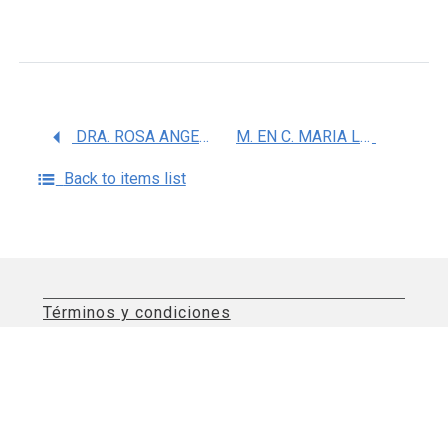
DRA. ROSA ANGELICA CASTILLO RODRIGUEZ
M. EN C. MARIA LUISA DIAZ GARCIA
Back to items list
Términos y condiciones
Aviso de privacidad