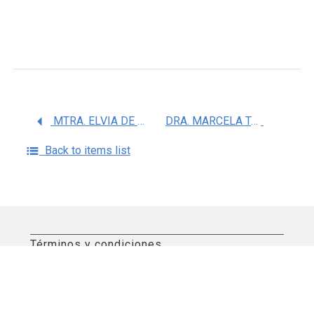
MTRA. ELVIA DE LA VARA SALAZAR
DRA. MARCELA TAMAYO Y ORTIZ
Back to items list
Términos y condiciones
Aviso de privacidad