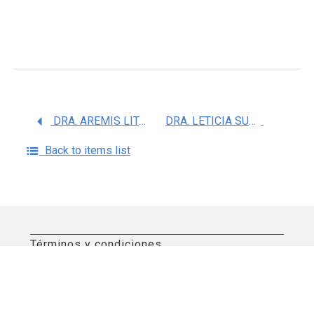
DRA. AREMIS LITAI VILLALOBOS HERNANDEZ
DRA. LETICIA SUAREZ LOPEZ
Back to items list
Términos y condiciones
Aviso de privacidad