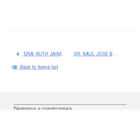
DRA. RUTH JAIMEZ MELGOZA
DR. RAUL JOSE BOBES RUIZ
Back to items list
Términos y condiciones
Aviso de privacidad