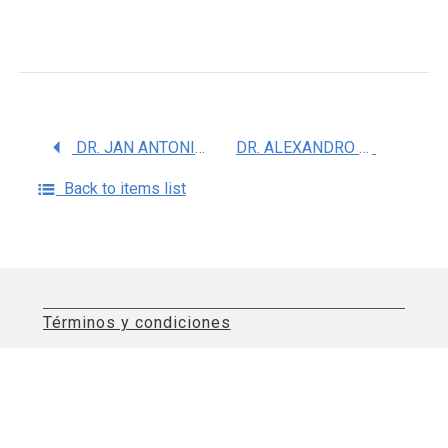
DR. JAN ANTONIO LAMMEL LINDEMANN
DR. ALEXANDRO JOSE MARTAGON ROSADO
Back to items list
Términos y condiciones
Aviso de privacidad