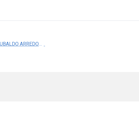
DR. EDER UBALDO ARREDONDO ESPINOZA