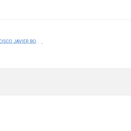
DR. FRANCISCO JAVIER BOLAÃ‘OS JIMENEZ