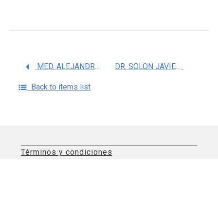
MED. ALEJANDRO RUIZ ARGUELLES
DR. SOLON JAVIER GARCES EISELE
Back to items list
Términos y condiciones
Aviso de privacidad