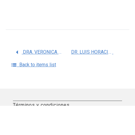
DRA. VERONICA ESTELA CARBAJAL SALINAS
DR. LUIS HORACIO GUTIERREZ GONZALEZ
Back to items list
Términos y condiciones
Aviso de privacidad