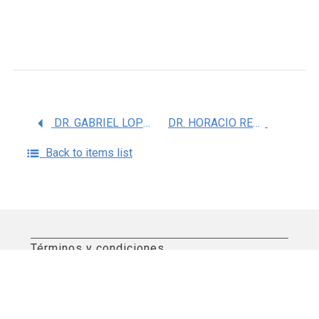
DR. GABRIEL LOPEZ VELAZQUEZ
DR. HORACIO REYES VIVAS
Back to items list
Términos y condiciones
Aviso de privacidad