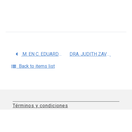
M. EN C. EDUARDO ALEJANDRO FLORES VILLALBA
DRA. JUDITH ZAVALA ARCOS
Back to items list
Términos y condiciones
Aviso de privacidad