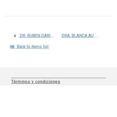
DR. RUBEN DARIO CASTRO TORRES
DRA. BLANCA AURORA CERVANTES SANCHEZ
Back to items list
Términos y condiciones
Aviso de privacidad