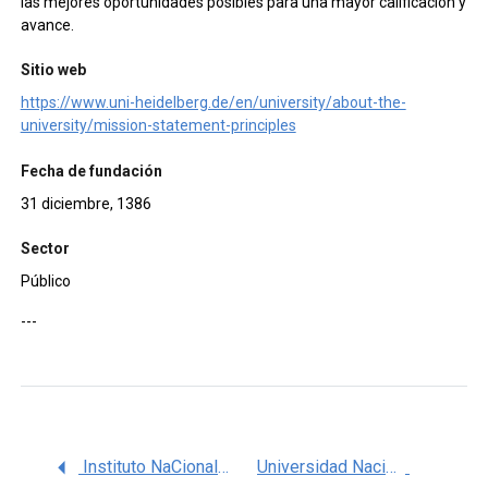
las mejores oportunidades posibles para una mayor calificación y
avance.
Sitio web
https://www.uni-heidelberg.de/en/university/about-the-
university/mission-statement-principles
Fecha de fundación
31 diciembre, 1386
Sector
Público
---
Instituto NaCional de Perinatología (INPER)
Universidad Nacional Autónoma de México (UNAM)