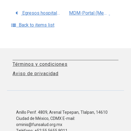
Egresos hospitalarios de Instituto Nacional de Perinatología (INPER )
MDM-Portal (Medical Data Models) es un registro de metadatos para crear, analizar, compartir y reutilizar formularios médicos.
Back to items list
Términos y condiciones
Aviso de privacidad
Anillo Perif. 4809, Arenal Tepepan, Tlalpan, 14610
Ciudad de México, CDMX E-mail:
ominis@funsalud.org.mx
Teléfono: +52 55 5655 9011