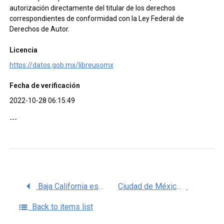
autorización directamente del titular de los derechos
correspondientes de conformidad con la Ley Federal de
Derechos de Autor.
Licencia
https://datos.gob.mx/libreusomx
Fecha de verificación
2022-10-28 06:15:49
---
Baja California estudio epidemiológico de caso sospechoso de enfermedad respiratoria viral al momento que se identifica en las unidades médicas del Sector Salud, Bases de datos COVID 19 en México
Ciudad de México, Sector SEMAR-CDMX, estudio epidemiológico de caso sospechoso de enfermedad respiratoria viral al momento que se identifica en las unidades médicas del Sector Salud, Bases de datos COVID 19 en México
Back to items list