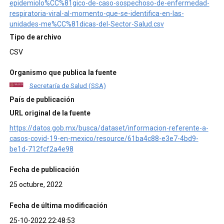
epidemiolo%CC%81gico-de-caso-sospechoso-de-enfermedad-
respiratoria-viral-al-momento-que-se-identifica-en-las-
unidades-me%CC%81dicas-del-Sector-Salud.csv
Tipo de archivo
CSV
Organismo que publica la fuente
Secretaría de Salud (SSA)
País de publicación
URL original de la fuente
https://datos.gob.mx/busca/dataset/informacion-referente-a-
casos-covid-19-en-mexico/resource/61ba4c88-e3e7-4bd9-
be1d-712fcf2a4e98
Fecha de publicación
25 octubre, 2022
Fecha de última modificación
25-10-2022 22:48:53