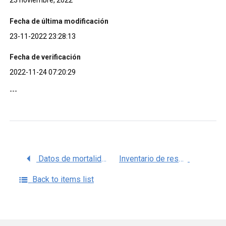
23 noviembre, 2022
Fecha de última modificación
23-11-2022 23:28:13
Fecha de verificación
2022-11-24 07:20:29
---
Datos de mortalidad por país 1981-2018, OMS/WHO
Inventario de resultados de proyectos de investigación avanzada de TI de salud estratégica (SHARP)
Back to items list