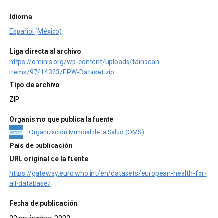
Idioma
Español (México)
Liga directa al archivo
https://ominis.org/wp-content/uploads/tainacan-
items/97/14323/EPW-Dataset.zip
Tipo de archivo
ZIP
Organismo que publica la fuente
Organización Mundial de la Salud (OMS)
País de publicación
URL original de la fuente
https://gateway.euro.who.int/en/datasets/european-health-for-
all-database/
Fecha de publicación