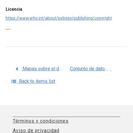
Licencia
https://www.who.int/about/policies/publishing/copyright
---
Mapas sobre el diagnóstico y notificación de TB resistente a rifampicina ( Tuberculosis )
Conjunto de datos de la Ciudad de México
Back to items list
Términos y condiciones
Aviso de privacidad