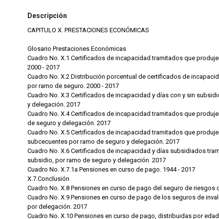
Descripción
CAPITULO X. PRESTACIONES ECONÓMICAS
Glosario Prestaciones Económicas
Cuadro No. X.1 Certificados de incapacidad tramitados que produjeron subsidio, por ramo de seguro.
2000 - 2017
Cuadro No. X.2 Distribución porcentual de certificados de incapacidad, días subsidiados e importe
por ramo de seguro. 2000 - 2017
Cuadro No. X.3 Certificados de incapacidad y días con y sin subsidio tramitados, por ramo de seguro
y delegación. 2017
Cuadro No. X.4 Certificados de incapacidad tramitados que produjeron subsidio e importe, por ramo
de seguro y delegación. 2017
Cuadro No. X.5 Certificados de incapacidad tramitados que produjeron subsidios iniciales y
subcecuentes por ramo de seguro y delegación. 2017
Cuadro No. X.6 Certificados de incapacidad y días subsidiados tramitados que no produjeron
subsidio, por ramo de seguro y delegación. 2017
Cuadro No. X.7.1a Pensiones en curso de pago. 1944 - 2017
X.7.Conclusión
Cuadro No. X.8 Pensiones en curso de pago del seguro de rie
Cuadro No. X.9 Pensiones en curso de pago de los seguros de invalidez y vida; retiro, cesantía y vejez,
por delegación. 2017
Cuadro No. X.10 Pensiones en curso de pago, distribuidas por edad, e incapacidad permanente del