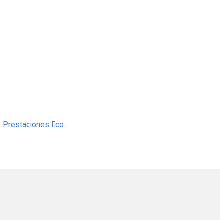
Capítulo X. Prestaciones Económicas, Memoria Estadística 2018, IMSS