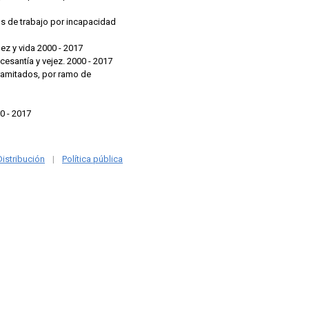
Cuadro No. X.12 Pensiones en curso de pago en el seguro de invalidez y vida 2000 - 2017
tiro, cesantía y vejez. 2000 - 2017
000 - 2017
istribución
|
Política pública