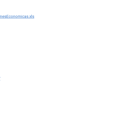
nesEconomicas.xls
7