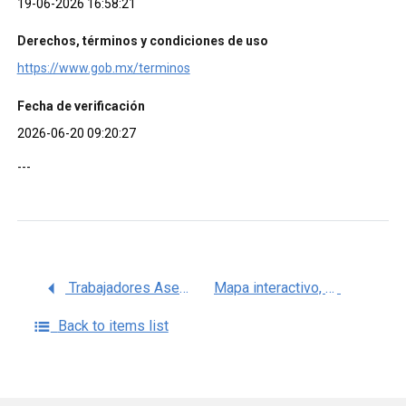
19-06-2026 16:58:21
Derechos, términos y condiciones de uso
https://www.gob.mx/terminos
Fecha de verificación
2026-06-20 09:20:27
---
Trabajadores Asegurados en el IMSS por Entidad Federativa, IMSS
Mapa interactivo, puestos de trabajo y salario afiliado (2018-2019)
Back to items list