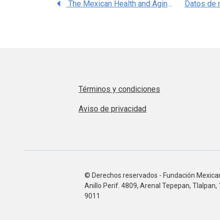
The Mexican Health and Aging Study (MHAS) is a national longitudinal study of adults 50 years and older in Mexico.
Términos y condiciones
Aviso de privacidad
© Derechos reservados - Fundación Mexicana
Anillo Perif. 4809, Arenal Tepepan, Tlalpa
9011