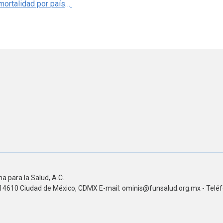
Datos de mortalidad por país 1981-2018, OMS/WHO
 para la Salud, A.C.
n, 14610 Ciudad de México, CDMX E-mail: ominis@funsalud.org.mx - Telé