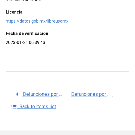
Licencia
https://datos.gob.mx/libreusomx
Fecha de verificación
2023-01-31 06:39:43
---
Defunciones por Desnutrición calórico protéica, serie 1998 – 2021, Principales Causas OPS, Cubos dinámicos, SSA SINBA-SINAIS
Defunciones por Anquilostomiasis y necatoriasis, serie 1998 – 2021, Principales Causas OPS, Cubos dinámicos, SSA SINBA-SINAIS
Back to items list