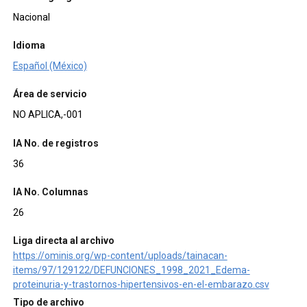
Nacional
Idioma
Español (México)
Área de servicio
NO APLICA,-001
IA No. de registros
36
IA No. Columnas
26
Liga directa al archivo
https://ominis.org/wp-content/uploads/tainacan-
items/97/129122/DEFUNCIONES_1998_2021_Edema-
proteinuria-y-trastornos-hipertensivos-en-el-embarazo.csv
Tipo de archivo