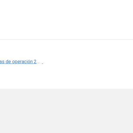
Estadísticas de operación 2009 del Portal de Expediente Clínico y Tránsito de Pacientes del Servicio Médico Subrogado. (PEMEX)