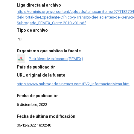
Liga directa al archivo
https://ominis.org/wp-content/uploads/tainacan-items/97/118270/Es
del-Portal-de-Expediente-Clínico-y-Tránsito-de-Pacientes-del-Servic
Subrogado_PEMEX_Cierre-2010-v01.pdf
Tipo de archivo
PDF
Organismo que publica la fuente
Petróleos Mexicanos (PEMEX)
País de publicación
URL original de la fuente
https://www.subrogados.pemex.com/PV2_InformacionMenu.htm
Fecha de publicación
6 diciembre, 2022
Fecha de última modificación
06-12-2022 18:32:40