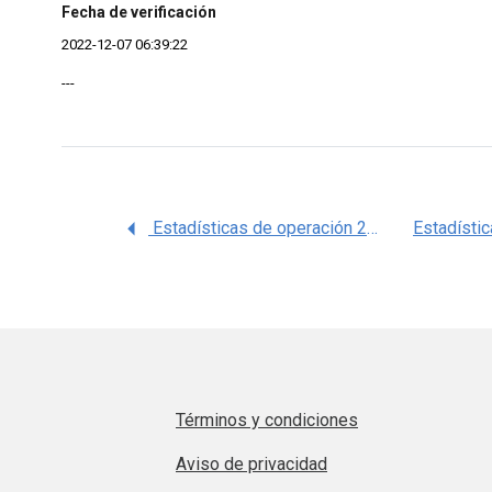
Fecha de verificación
2022-12-07 06:39:22
---
Estadísticas de operación 2011 del Portal de Expediente Clínico y Tránsito de Pacientes del Servicio Médico Subrogado
Términos y condiciones
Aviso de privacidad