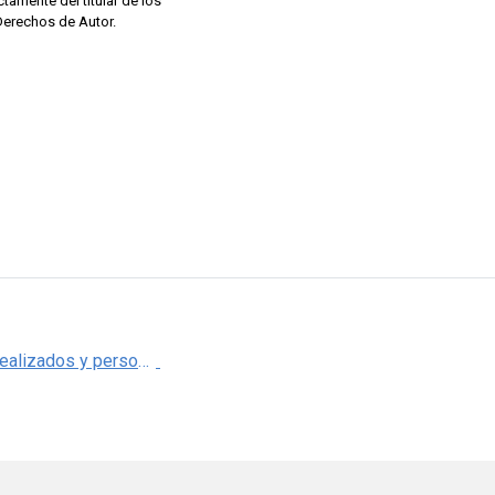
ctamente del titular de los
Derechos de Autor.
Estudios realizados y personas atendidas en los servicios auxiliares de diagnóstico en el ISSSTEP, 2016-2018, Puebla