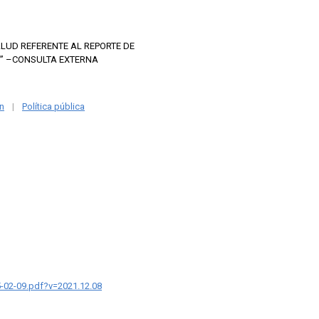
ALUD REFERENTE AL REPORTE DE
S” –CONSULTA EXTERNA
ón
|
Política pública
5-02-09.pdf?v=2021.12.08