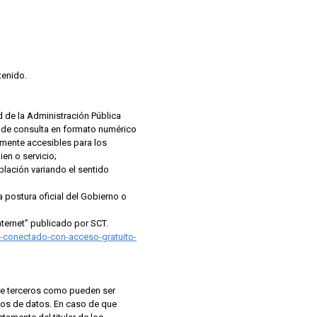
tenido.
 de la Administración Pública
la de consulta en formato numérico
mente accesibles para los
en o servicio;
blación variando el sentido
 postura oficial del Gobierno o
ternet” publicado por SCT.
-conectado-con-acceso-gratuito-
o de terceros como pueden ser
tos de datos. En caso de que