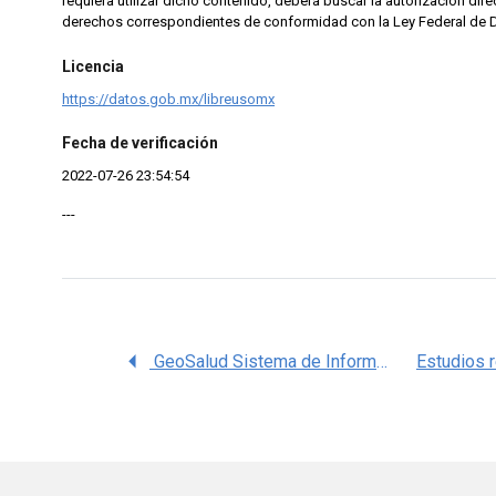
requiera utilizar dicho contenido, deberá buscar la autorización dire
derechos correspondientes de conformidad con la Ley Federal de 
Licencia
https://datos.gob.mx/libreusomx
Fecha de verificación
2022-07-26 23:54:54
---
GeoSalud Sistema de Información Geográfica (SIG) de los SSZ. Zacatecas