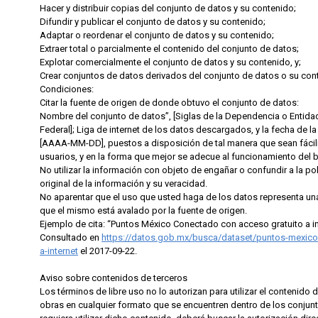
Hacer y distribuir copias del conjunto de datos y su contenido;
Difundir y publicar el conjunto de datos y su contenido;
Adaptar o reordenar el conjunto de datos y su contenido;
Extraer total o parcialmente el contenido del conjunto de datos;
Explotar comercialmente el conjunto de datos y su contenido, y;
Crear conjuntos de datos derivados del conjunto de datos o su con
Condiciones:
Citar la fuente de origen de donde obtuvo el conjunto de datos:
Nombre del conjunto de datos”, [Siglas de la Dependencia o Entidad
Federal]; Liga de internet de los datos descargados, y la fecha de 
[AAAA-MM-DD], puestos a disposición de tal manera que sean fácil
usuarios, y en la forma que mejor se adecue al funcionamiento del bi
No utilizar la información con objeto de engañar o confundir a la po
original de la información y su veracidad.
No aparentar que el uso que usted haga de los datos representa una
que el mismo está avalado por la fuente de origen.
Ejemplo de cita: “Puntos México Conectado con acceso gratuito a in
Consultado en
https://datos.gob.mx/busca/dataset/puntos-mexico
a-internet
el 2017-09-22.
Aviso sobre contenidos de terceros
Los términos de libre uso no lo autorizan para utilizar el contenid
obras en cualquier formato que se encuentren dentro de los conjun