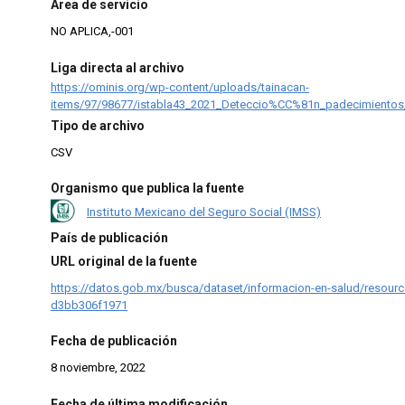
Área de servicio
NO APLICA,-001
Liga directa al archivo
https://ominis.org/wp-content/uploads/tainacan-
items/97/98677/istabla43_2021_Deteccio%CC%81n_padecimient
Tipo de archivo
CSV
Organismo que publica la fuente
Instituto Mexicano del Seguro Social (IMSS)
País de publicación
URL original de la fuente
https://datos.gob.mx/busca/dataset/informacion-en-salud/resour
d3bb306f1971
Fecha de publicación
8 noviembre, 2022
Fecha de última modificación