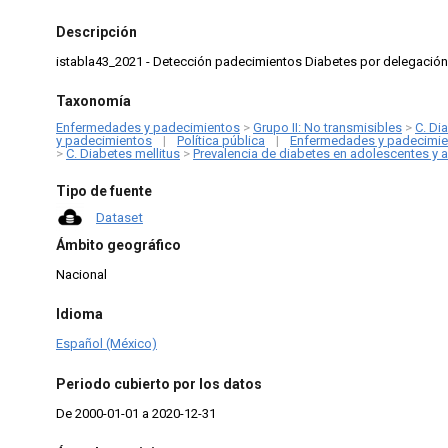
Descripción
istabla43_2021 - Detección padecimientos Diabetes por delegación,
Taxonomía
Enfermedades y padecimientos
>
Grupo II: No transmisibles
>
C. Di
y padecimientos
|
Política pública
|
Enfermedades y padecimie
>
C. Diabetes mellitus
>
Prevalencia de diabetes en adolescentes y 
Tipo de fuente
Dataset
Ámbito geográfico
Nacional
Idioma
Español (México)
Periodo cubierto por los datos
De 2000-01-01 a 2020-12-31