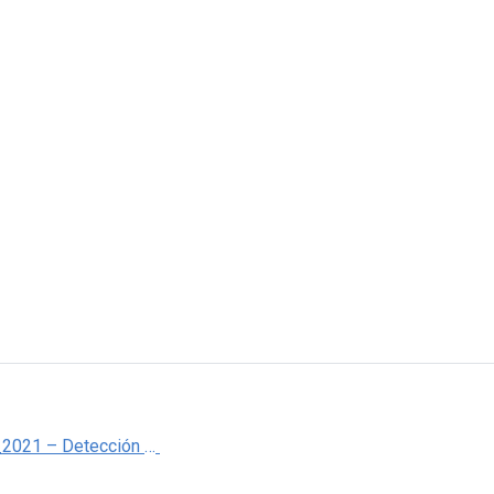
istabla42_2021 – Detección de padecimientos Cáncer cérvicouterino por delegación por año. 2000 – 2021