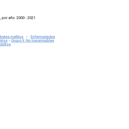
 por año. 2000 - 2021
abetes mellitus
|
Enfermedades
ntos
>
Grupo II: No transmisibles
adultos