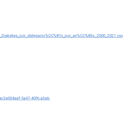
os_Diabetes_por_delegacio%CC%81n_por_an%CC%83o_2000_2021.csv
ce/2e004aef-5a47-40f6-a3a6-