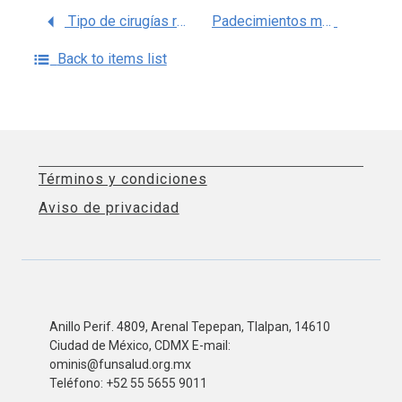
Tipo de cirugías realizadas por Unidad Médica en el ISSSTE, 2021
Padecimientos más consultados en los Centros de Documentación Internacional en Salud del ISSSTE , CEDIS.
Back to items list
Términos y condiciones
Aviso de privacidad
Anillo Perif. 4809, Arenal Tepepan, Tlalpan, 14610
Ciudad de México, CDMX E-mail:
ominis@funsalud.org.mx
Teléfono: +52 55 5655 9011