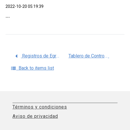
2022-10-20 05:19:39
---
Registros de Egresos Hospitalarios Sectorial 2020
Tablero de Control de Abasto de Insumos para la Salud ISSSTE, Reporte de Abasto por Unidad Médica en Material de Curación Fecha de Corte: 27 – 09 – 2021
Back to items list
Términos y condiciones
Aviso de privacidad