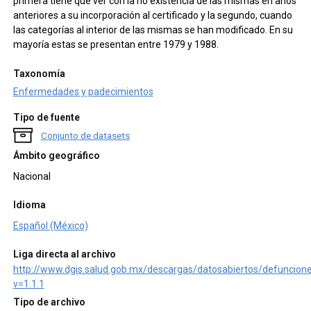
primera tiene que ver con la no existencia de las mismas en años
anteriores a su incorporación al certificado y la segundo, cuando
las categorías al interior de las mismas se han modificado. En su
mayoría estas se presentan entre 1979 y 1988.
Taxonomía
Enfermedades y padecimientos
Tipo de fuente
Conjunto de datasets
Ámbito geográfico
Nacional
Idioma
Español (México)
Liga directa al archivo
http://www.dgis.salud.gob.mx/descargas/datosabiertos/defuncion
v=1.1.1
Tipo de archivo