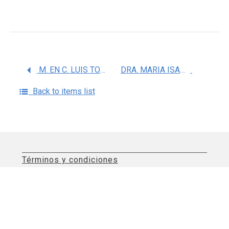
M. EN C. LUIS TORRE BOUSCOULET
DRA. MARIA ISABEL SADA OVALLE
Back to items list
Términos y condiciones
Aviso de privacidad