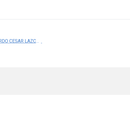
DR. EDUARDO CESAR LAZCANO PONCE