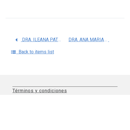
DRA. ILEANA PATRICIA CANTO CETINA
DRA. ANA MARIA SALAZAR MARTINEZ
Back to items list
Términos y condiciones
Aviso de privacidad