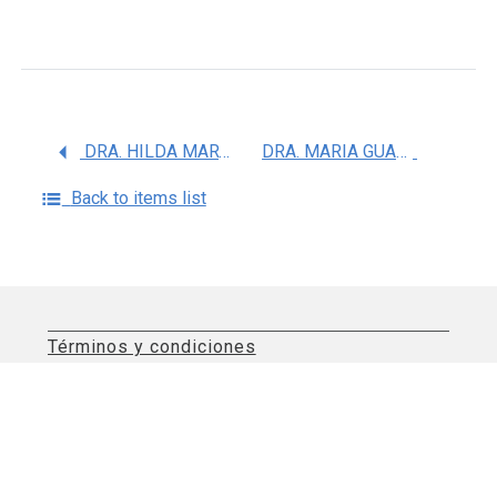
DRA. HILDA MARTINEZ CORIA
DRA. MARIA GUADALUPE SANCHEZ BRINGAS
Back to items list
Términos y condiciones
Aviso de privacidad