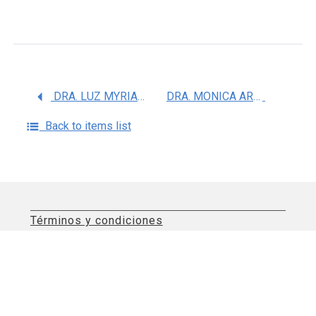
DRA. LUZ MYRIAM REYNALES SHIGEMATSU
DRA. MONICA ARANTXA COLCHERO ARAGONES
Back to items list
Términos y condiciones
Aviso de privacidad