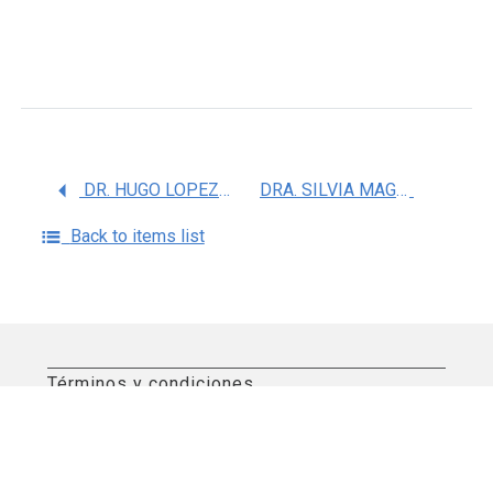
DR. HUGO LOPEZ GATELL RAMIREZ
DRA. SILVIA MAGALI CUADRA HERNANDEZ
Back to items list
Términos y condiciones
Aviso de privacidad