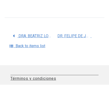
DRA. BEATRIZ LORENZA RODRIGUEZ MARTINEZ
DR. FELIPE DE JESUS COLON GONZALEZ
Back to items list
Términos y condiciones
Aviso de privacidad