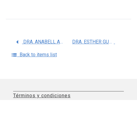
DRA. ANABELL ALVARADO NAVARRO
DRA. ESTHER GUADALUPE CORONA SANCHEZ
Back to items list
Términos y condiciones
Aviso de privacidad