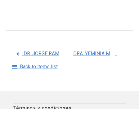
DR. JORGE RAMON PADILLA GUTIERREZ
DRA. YEMINIA MARIBEL VALLE DELGADILLO
Back to items list
Términos y condiciones
Aviso de privacidad