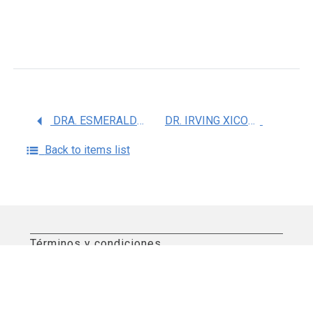
DRA. ESMERALDA GARCIA TORRES
DR. IRVING XICOHTENCATL RUGERIO
Back to items list
Términos y condiciones
Aviso de privacidad