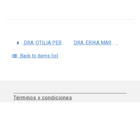
DRA. OTILIA PERICHART PERERA
DRA. ERIKA MARCELA OSORIO VALENCIA
Back to items list
Términos y condiciones
Aviso de privacidad