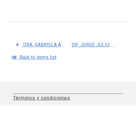
DRA. GABRIELA ARIADNA MARTINEZ LEVY
DR. JORGE JULIO GONZALEZ OLVERA
Back to items list
Términos y condiciones
Aviso de privacidad