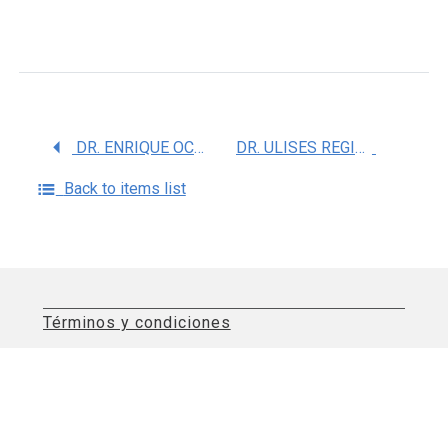
DR. ENRIQUE OCTAVIO FLORES GUTIERREZ
DR. ULISES REGINALDO COFFEEN MEDINA
Back to items list
Términos y condiciones
Aviso de privacidad