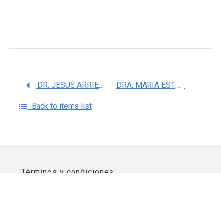
DR. JESUS ARRIETA VALENCIA
DRA. MARIA ESTHER OCHARAN HERNANDEZ
Back to items list
Términos y condiciones
Aviso de privacidad