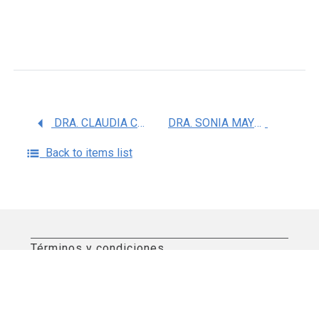
DRA. CLAUDIA CAMELIA CALZADA MENDOZA
DRA. SONIA MAYRA PEREZ TAPIA
Back to items list
Términos y condiciones
Aviso de privacidad